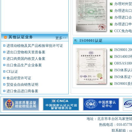
办理对外贸
香港宝华音响集团
办理进出口
办理进口企
办理进口申
CCC免办
其他认证业务
更多>>
ISO9001认证
进境动植物及其产品检验审批许可证
ISO9001
进出口货物相关资质备案
ISO140
进口肉类国内收货人备案
OHSAS1
出口食品生产企业备案
ISO体系
CE认证
ISO体系
食品经营许可证
ISO900
贸促会自由销售证明
进口食品进口商备案
电信进网许可证
地址：北京市丰台区马家堡陆18
热线电话：010-85778077
联系邮箱：cccon