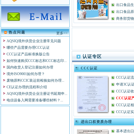
日电（中国）有限公司
出口食品生
天津三星SDI有限公司
出口食品原
西门子（中国）有限公司
商务部货物
北京天普太阳能有限公司
DEL 医疗影象集团
热点问题
Villa Sistemi Medicali S.P.a.
更多>>
OWANDY S。P。A
AQSIQ境外供货企业注册常见问题
北京标特电子技术研究所
哪些产品需要办理CCC认证
安徽菲特科技股份有限公司
CCC认证产品标准换版公告
认证专区
安机国际贸易（上海）有限公司
如何快速购买CCC标志和CCC标志印...
Continental AG 大陆轮胎
国内收货人登记注册如何办理
CCC认证
重庆普天通信设备有限公司
境外ISO9001如何办理？
CCC认证
北京利普门电子有限公司
废物原料CCIC装运前检验如何办理...
申请3C认
中国出国人员服务总公司
CE认证办理的流程和介绍
CCC认证
上海南星行汽车有限公司
AQSIQ境外供货企业注册证书延期申...
CCC认证
上汽仪征汽车有限公司
电信设备入网需要准备哪些材料？...
CCC认证
天津泰风行汽车有限公司
哪些产品需要进行电信设备入网申...
以色列RAD数据通信有限公司
CCC认证
进口废物原料境外供货企业获证企...
艾斯比特麦雷制热电器公司
进出口权资质办理
EXCELTEK ELECTRONICS （HK）
基本进出口
LT...