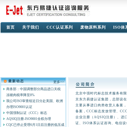
首页
关于我们
CCC认证系列
废物原料系列
ISO
WINSTAR INTERNATIONAL INC.
Continental AG 大陆轮胎
摩托罗拉（中国）有限公司
最新动态
更多>>
联想集团
商务部：中国调整部分商品进口关税
日电（中国）有限公司
北京中强时代标志技术服务有限
冻猪肉税率降至8%
天津三星SDI有限公司
京东方易捷认证集团，总部设在
我公司ISO审查组近日分赴美国、欧洲
西门子（中国）有限公司
主要从事进口肉类收货人备案，
办理ISO9001认证
北京天普太阳能有限公司
备案，CCC标志发放管理、C
中国强制认证（CCC）标志
DEL 医疗影象集团
企业注册（AQSIQ注册）、进
AQSIQ注册-ISO9001全权办理
Villa Sistemi Medicali S.P.a.
证、ISO体系认证咨询、电信
CQC已停止受理6月1日后注册的低压成