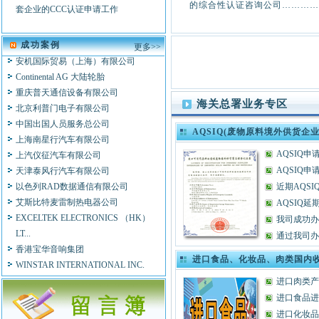
的综合性认证咨询公司………
OWANDY S。P。A
套企业的CCC认证申请工作
北京标特电子技术研究所
安徽菲特科技股份有限公司
成功案例
更多>>
安机国际贸易（上海）有限公司
Continental AG 大陆轮胎
重庆普天通信设备有限公司
北京利普门电子有限公司
海关总署业务专区
中国出国人员服务总公司
上海南星行汽车有限公司
AQSIQ(废物原料境外供货企
上汽仪征汽车有限公司
AQSIQ
天津泰风行汽车有限公司
AQSIQ申
以色列RAD数据通信有限公司
近期AQS
艾斯比特麦雷制热电器公司
AQSIQ延
EXCELTEK ELECTRONICS （HK）
我司成功办
LT...
通过我司办理
香港宝华音响集团
WINSTAR INTERNATIONAL INC.
进口食品、化妆品、肉类国内
Continental AG 大陆轮胎
进口肉类产
摩托罗拉（中国）有限公司
进口食品进
联想集团
进口化妆品