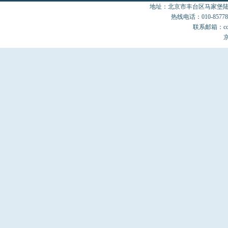
地址：北京市丰台区马家堡陆18
热线电话：010-85778077
联系邮箱：cccon
京