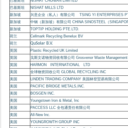
巴基斯坦
NISHAT CHUNIAN LIMITED
巴基斯坦
NISHAT MILLS LTD
新加坡
兴意企业（私人）有限公司
TSING YI ENTERPRISES PT
新加坡
中钢（新加坡）有限公司
CHINA SINOSTEEL
（
SINGAPO
新加坡
TOPTIP HOLDING PTE.LTD.
荷兰
Cellmark Recycling Benelux BV
荷兰
QuSolar B.V.
英国
Plastic Recycled UK Limited
英国
戈斯文诺物资回收有限公司
Grosvenor Waste Management 
英国
HARMON
INTERNATIONAL
LTD
美国
全球物资回收公司
GLOBAL RECYCLING INC
美国
LINDEN TRADING COMPANY
美国林登贸易有限公司
美国
PACIFIC BRIDGE METALS,INC.
美国
BOSGEN INC.
美国
Youngstown Iron & Metal, Inc
美国
PACCESS LLC
全包通责任有限公司
美国
All-New Inc.
美国
YOUNGROWTH GROUP INC