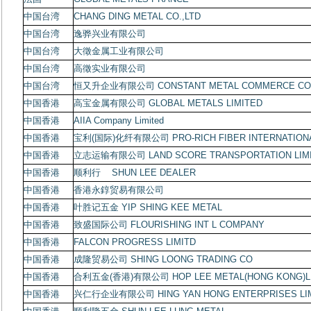
中国台湾
CHANG DING METAL CO.,LTD
中国台湾
逸骅兴业有限公司
中国台湾
大徵金属工业有限公司
中国台湾
高徵实业有限公司
中国台湾
恒又升企业有限公司
CONSTANT METAL COMMERCE CO.
中国香港
高宝金属有限公司
GLOBAL METALS LIMITED
中国香港
AIIA Company Limited
中国香港
宝利
(
国际
)
化纤有限公司
PRO-RICH FIBER INTERNATION
中国香港
立志运输有限公司
LAND SCORE TRANSPORTATION LIM
中国香港
顺利行
SHUN LEE DEALER
中国香港
香港永錞贸易有限公司
中国香港
叶胜记五金
YIP SHING KEE METAL
中国香港
致盛国际公司
FLOURISHING INT L COMPANY
中国香港
FALCON PROGRESS LIMITD
中国香港
成隆贸易公司
SHING LOONG TRADING CO
中国香港
合利五金
(
香港
)
有限公司
HOP LEE METAL(HONG KONG)L
中国香港
兴仁行企业有限公司
HING YAN HONG ENTERPRISES LI