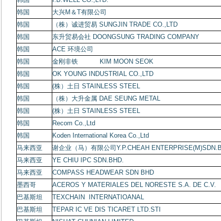
韩国
大兴
M
＆
T
有限公司
韩国
（株）诚进贸易
SUNGJIN TRADE CO.,LTD
韩国
东升贸易会社
DOONGSUNG TRADING COMPANY
韩国
ACE
环境公司
韩国
金刚非铁
KIM MOON SEOK
韩国
OK YOUNG INDUSTRIAL CO.,LTD
韩国
(
株）土日
STAINLESS STEEL
韩国
（株）大升金属
DAE SEUNG METAL
韩国
(
株）土日
STAINLESS STEEL
韩国
Recom Co.,Ltd
韩国
Koden International Korea Co.,Ltd
马来西亚
谢企业（马）有限公司
Y.P.CHEAH ENTERPRISE(M)SDN.
马来西亚
YE CHIU IPC SDN.BHD.
马来西亚
COMPASS HEADWEAR SDN BHD
墨西哥
ACEROS Y MATERIALES DEL NORESTE S.A. DE C.V.
巴基斯坦
TEXCHAIN INTERNATIOANAL
巴基斯坦
TEPAR IC VE DIS TICARET LTD.STI