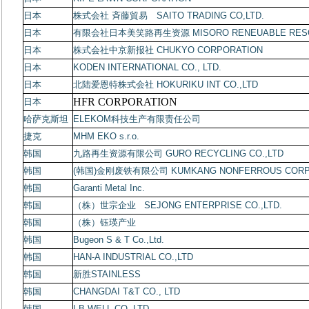
日本
株式会社
斉藤貿易
SAITO TRADING CO,LTD.
日本
有限会社日本美笑路再生资源
MISORO RENEUABLE RES
日本
株式会社中京新报社
CHUKYO CORPORATION
日本
KODEN INTERNATIONAL CO., LTD.
日本
北陆爱恩特株式会社
HOKURIKU INT CO.,LTD
HFR CORPORATION
日本
哈萨克斯坦
ELEKOM
科技生产有限责任公司
捷克
MHM EKO s.r.o.
韩国
九路再生资源有限公司
GURO RECYCLING CO.,LTD
韩国
(
韩国
)
金刚废铁有限公司
KUMKANG NONFERROUS CORP
韩国
Garanti Metal Inc.
韩国
（株）世宗企业
SEJONG ENTERPRISE CO.,LTD.
韩国
（株）钰瑛产业
韩国
Bugeon S & T Co.,Ltd.
韩国
HAN-A INDUSTRIAL CO.,LTD
韩国
新胜
STAINLESS
韩国
CHANGDAI T&T CO., LTD
韩国
I.B.WELL CO.,LTD.