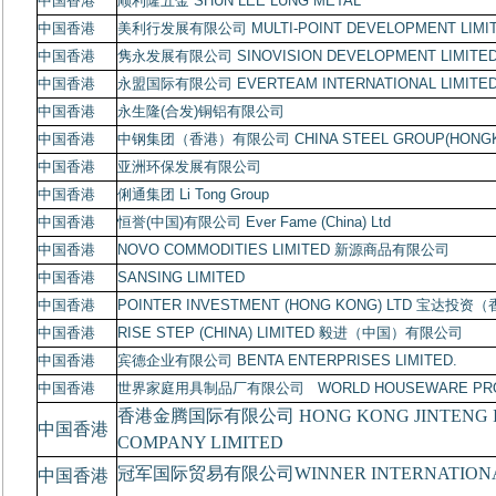
中国香港
顺利隆五金
SHUN LEE LUNG METAL
中国香港
美利行发展有限公司
MULTI-POINT DEVELOPMENT LIMI
中国香港
隽永发展有限公司
SINOVISION DEVELOPMENT LIMITE
中国香港
永盟国际有限公司
EVERTEAM INTERNATIONAL LIMITE
中国香港
永生隆
(
合发
)
铜铝有限公司
中国香港
中钢集团（香港）有限公司
CHINA STEEL GROUP(HONGK
中国香港
亚洲环保发展有限公司
中国香港
俐通集团
Li Tong Group
中国香港
恒誉
(
中国
)
有限公司
Ever Fame (China) Ltd
中国香港
NOVO COMMODITIES LIMITED
新源商品有限公司
中国香港
SANSING LIMITED
中国香港
POINTER INVESTMENT (HONG KONG) LTD
宝达投资（
中国香港
RISE STEP (CHINA) LIMITED
毅进（中国）有限公司
中国香港
宾德企业有限公司
BENTA ENTERPRISES LIMITED.
中国香港
世界家庭用具制品厂有限公司
WORLD HOUSEWARE PRO
香港金腾国际有限公司
HONG KONG JINTENG 
中国香港
COMPANY LIMITED
冠军国际贸易有限公司
WINNER INTERNATIONA
中国香港