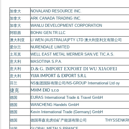
加拿大
NOVALAND RESOURCE INC.
加拿大
ARK CANADA TRADING INC.
加拿大
WANLU DEVELOPMENT CORPORATION
阿联酋
BOHAI GEN.TR.LLC
澳大利亚
LI WEN (AUSTRALIA)PTY LTD
澳大利亚利文有限公司
爱尔兰
NURENDALE LIMITED
土耳其
WELL EAST METAL MERMER SAN.VE TIC.A.S.
意大利
MASOTINA S.P.A.
D.& G. IMPORT EXPORT DI WU XIAOFEI
意大利
意大利
YIJIA IMPORT & EXPORT S.R.L
芬兰
NS
集团国际有限公司
/NS-GROUP International Ltd oy
捷克
MHM EKO s.r.o
德国
EURAS International Trade & Travel GmbH
德国
WANCHENG Handels GmbH
德国
Kevin International Trade (Germany) GmbH
德国
德国蒂森克虏伯矿产能源有限公司
THYSSENKRUPP 
法国
GLOBAL METALS PRANCE