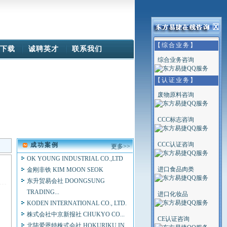
宝达投资（香港）有限公司 POINT...
有限会社日本美笑路再生资源 MIS...
ELEKOM科技生产有限责任公司
Cellmark Recycling Benelux BV
【综合业务】
下载
诚聘英才
联系我们
优耐通国际公司 UNID INTERNATI...
综合业务咨询
THE RENNER COMPANY
美国卓越全球资源有限公司BEYOND...
【认证业务】
三联有限责任公司/H.SUPPLY LLC....
废物原料咨询
TOPTIP HOLDING PTE.LTD.
NISHAT MILLS LTD
NISHAT CHUNIAN LIMITED
CCC标志咨询
ACEROS Y MATERIALES DEL
NOREST...
CCC认证咨询
成功案例
更多>>
OK YOUNG INDUSTRIAL CO.,LTD
金刚非铁 KIM MOON SEOK
进口食品肉类
东升贸易会社 DOONGSUNG
TRADING...
进口化妆品
KODEN INTERNATIONAL CO., LTD.
株式会社中京新报社 CHUKYO CO...
北陆爱恩特株式会社 HOKURIKU IN...
CE认证咨询