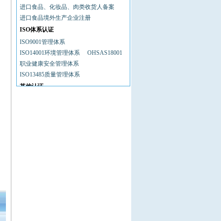
进口食品、化妆品、肉类收货人备案
谢企业（马）有限公司Y.P.CHEAH ...
进口食品境外生产企业注册
中钢（新加坡）有限公司
ISO体系认证
LINDEN TRADING COMPANY 美国
林登...
ISO9001管理体系
美国凡达国际公司 FANDL Interna...
ISO14001环境管理体系
OHSAS18001
Youngrowth Toys Inc
职业健康安全管理体系
BEYOND GLOBAL RESOURCES INC.
ISO13485质量管理体系
美...
其他认证
隽永发展有限公司 SINOVISION ...
进境动植物及其产品检验审批许可证
永盟国际有限公司 EVERTEAM INTE...
进出口货物相关资质备案
NOVO COMMODITIES LIMITED 新源
进口肉类国内收货人备案
商...
出口食品生产企业备案
CE认证
宝达投资（香港）有限公司 POINT...
食品经营许可证
贸促会自由销售证明
有限会社日本美笑路再生资源 MIS...
进口食品进口商备案
电信进网许可证
ELEKOM科技生产有限责任公司
Cellmark Recycling Benelux BV
优耐通国际公司 UNID INTERNATI...
THE RENNER COMPANY
美国卓越全球资源有限公司BEYOND...
三联有限责任公司/H.SUPPLY LLC....