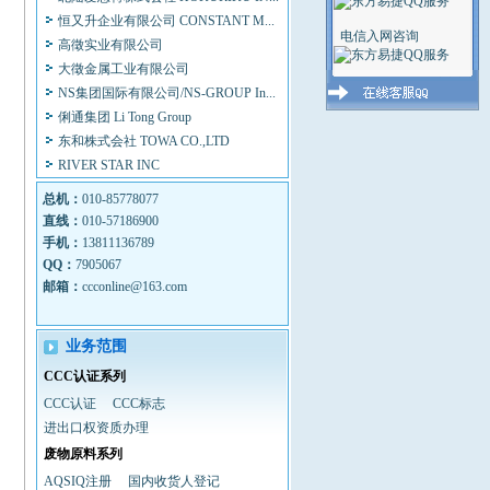
恒又升企业有限公司 CONSTANT M...
高徵实业有限公司
电信入网咨询
大徵金属工业有限公司
NS集团国际有限公司/NS-GROUP In...
俐通集团 Li Tong Group
东和株式会社 TOWA CO.,LTD
RIVER STAR INC
Sojitz Corp.of America 双日美国...
HARMON INTERNATIONAL LTD
总机：
010-85778077
直线：
PACCESS LLC 全包通责任有限公司...
010-57186900
手机：
13811136789
LINDEN TRADING COMPANY 美国
QQ：
7905067
林登...
邮箱：
ccconline@163.com
(株）土日 STAINLESS STEEL
德国蒂森克虏伯矿产能源有限公司...
SUNNY METALS.CO.,INC
业务范围
世界家庭用具制品厂有限公司WORL...
CCC认证系列
丸红株式会社 MARUBENI
CCC认证
CCC标志
CORPORAT...
进出口权资质办理
伊藤忠商事株式会社 ITOCHU CORP...
废物原料系列
（株）大升金属 DAE SEUNG
AQSIQ注册
国内收货人登记
METAL...