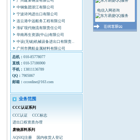
中钢集团浙江有限公司
电信入网咨询
宁波诗鸿进出口有限公司
连云港中远船务工程有限公司
淮矿现代物流有限责任公司
华南再生资源(中山)有限公司
中设(无锡)机械设备进出口有限责...
广州市腾航金属材料有限公司
福建省农资集团公司
总机：
010-85778077
北京九达汉唐贸易有限公司
直线：
010-57186900
天津外总集团建材有限公司
手机：
13811136789
上海市纺织原料公司
QQ：
7905067
揭阳市锦宏进出口有限公司
邮箱：
ccconline@163.com
潍坊钢铁集团公司
深圳市新生代进出口有限公司
业务范围
福建省农资集团厦门公司
CCC认证系列
太仓(天津)国际贸易有限公司
宁夏东方钽业股份有限公司
CCC认证
CCC标志
宁波精艺阀门管件有限公司
进出口权资质办理
天津埃莫森铜业有限公司
废物原料系列
广东三凌塑料管材有限公司
AQSIQ注册
国内收货人登记