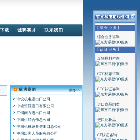
潍坊钢铁集团公司
深圳市新生代进出口有限公司
福建省农资集团厦门公司
太仓(天津)国际贸易有限公司
宁夏东方钽业股份有限公司
【综合业务】
下载
诚聘英才
联系我们
宁波精艺阀门管件有限公司
综合业务咨询
天津埃莫森铜业有限公司
广东三凌塑料管材有限公司
【认证业务】
浙江特产集团有限公司
废物原料咨询
天津冶金集团贸易有限公司
韶关市荣峰进出口贸易有限公司
CCC标志咨询
天津兴华源金属制品制造有限公司...
烟台赛颖进出口有限公司
CCC认证咨询
中国电子器材华东公司
成功案例
更多>>
中设机电进出口公司
中轻资源进口有限公司
进口食品肉类
江铜南方进出口公司
中国供销合作总公司
进口化妆品
中国机械设备进出口总公司
中国出国人员服务总公司
CE认证咨询
广州建莱铜业有限公司