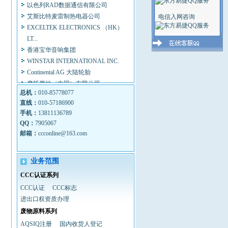
以色列RAD数据通信有限公司
艾斯比特麦雷制热电器公司
电信入网咨询
EXCELTEK ELECTRONICS （HK）
LT...
香港宝华音响集团
WINSTAR INTERNATIONAL INC.
Continental AG 大陆轮胎
摩托罗拉（中国）有限公司
联想集团
总机：
010-85778077
日电（中国）有限公司
直线：
010-57186900
手机：
13811136789
天津三星SDI有限公司
QQ：
7905067
西门子（中国）有限公司
邮箱：
ccconline@163.com
北京天普太阳能有限公司
DEL 医疗影象集团
Villa Sistemi Medicali S.P.a.
业务范围
OWANDY S。P。A
CCC认证系列
北京标特电子技术研究所
CCC认证
CCC标志
安徽菲特科技股份有限公司
进出口权资质办理
安机国际贸易（上海）有限公司
废物原料系列
Continental AG 大陆轮胎
AQSIQ注册
国内收货人登记
重庆普天通信设备有限公司