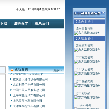
Continental AG 大陆轮胎
摩托罗拉（中国）有限公司
今天是：126年8月8 星期六 8:31:17
联想集团
日电（中国）有限公司
【综合业务】
下载
诚聘英才
联系我们
天津三星SDI有限公司
综合业务咨询
西门子（中国）有限公司
北京天普太阳能有限公司
【认证业务】
DEL 医疗影象集团
Villa Sistemi Medicali S.P.a.
废物原料咨询
OWANDY S。P。A
北京标特电子技术研究所
CCC标志咨询
安徽菲特科技股份有限公司
安机国际贸易（上海）有限公司
CCC认证咨询
成功案例
更多>>
Continental AG 大陆轮胎
重庆普天通信设备有限公司
进口食品肉类
北京利普门电子有限公司
中国出国人员服务总公司
进口化妆品
上海南星行汽车有限公司
上汽仪征汽车有限公司
天津泰风行汽车有限公司
CE认证咨询